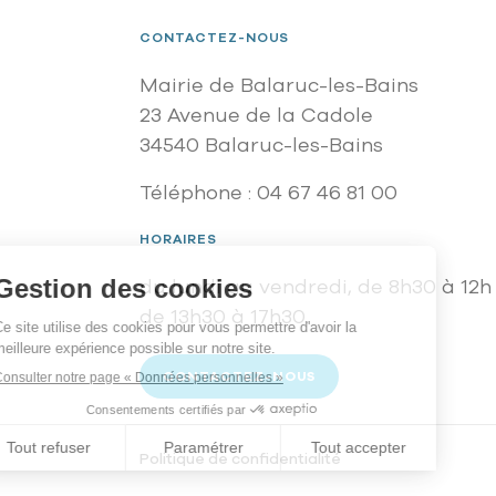
CONTACTEZ-NOUS
Mairie de Balaruc-les-Bains
23 Avenue de la Cadole
34540 Balaruc-les-Bains
Téléphone : 04 67 46 81 00
HORAIRES
du lundi au vendredi, de 8h30 à 12h
de 13h30 à 17h30.
CONTACTEZ-NOUS
Menu footer bottom
Politique de confidentialité