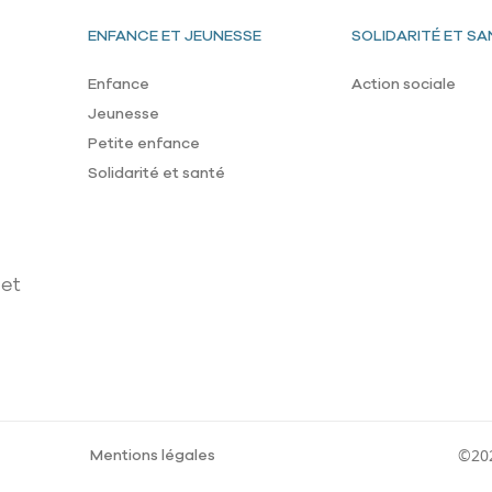
Pied de page
ENFANCE ET JEUNESSE
SOLIDARITÉ ET SA
Enfance
Action sociale
Jeunesse
Petite enfance
Solidarité et santé
 et
Mentions légales
©202