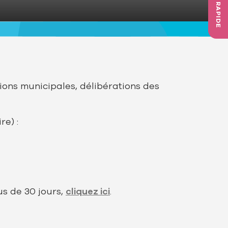
ACCÈS RAPIDE
ions municipales, délibérations des
e) :
us de 30 jours,
cliquez ici
.