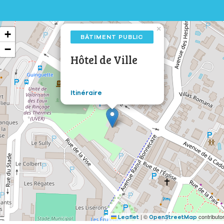
×
+
BÂTIMENT PUBLIC
−
Hôtel de Ville
Itinéraire
|
©
contributo
Leaflet
OpenStreetMap