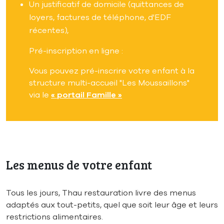
Un justificatif de domicile (quittances de
loyers, factures de téléphone, d'EDF
récentes),
Pré-inscription en ligne :
Vous pouvez pré-inscrire votre enfant à la
structure multi-accueil "Les Moussaillons"
via le
« portail Famille »
Les menus de votre enfant
Tous les jours, Thau restauration livre des menus
adaptés aux tout-petits, quel que soit leur âge et leurs
restrictions alimentaires.