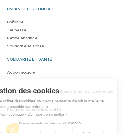
Pied de page
ENFANCE ET JEUNESSE
Enfance
Jeunesse
Petite enfance
Solidarité et santé
SOLIDARITÉ ET SANTÉ
Action sociale
Menu footer bottom
©2023 Ville de Balaruc-les-Bains Tous droits réservés
Mentions légales
Politique de confidentialité