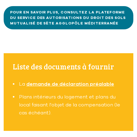
POUR EN SAVOIR PLUS, CONSULTEZ LA PLATEFORME
DU SERVICE DES AUTORISATIONS DU DROIT DES SOLS
MUTUALISÉ DE SÈTE AGGLOPÔLE MÉDITERRANÉE
Liste des documents à fournir
La
demande de déclaration préalable
Plans intérieurs du logement et plans du
local faisant l'objet de la compensation (le
cas échéant).