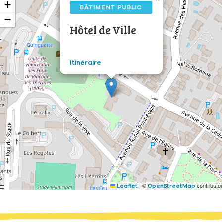
+
BÂTIMENT PUBLIC
−
Hôtel de Ville
Itinéraire
|
©
contributo
Leaflet
OpenStreetMap