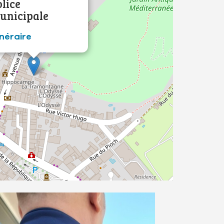
olice
unicipale
inéraire