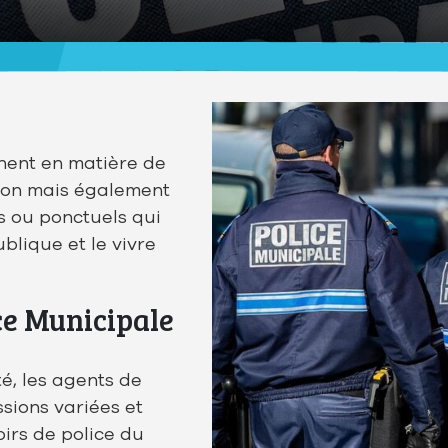
nnent en matière de
ation mais également
s ou ponctuels qui
blique et le vivre
ce Municipale
té, les agents de
sions variées et
irs de police du