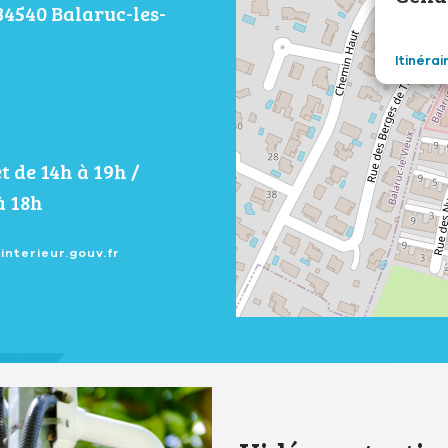
34540 Balaruc-les-
Itinérai
t de 14h à 19h /
à 18h
interieur.gouv.fr