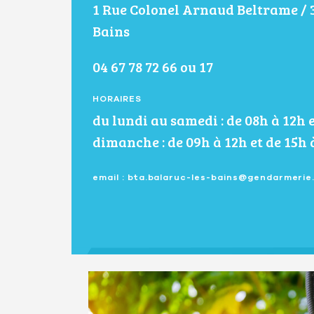
1 Rue Colonel Arnaud Beltrame / 
Bains
04 67 78 72 66 ou 17
HORAIRES
du lundi au samedi : de 08h à 12h e
dimanche : de 09h à 12h et de 15h 
email : bta.balaruc-les-bains@gendarmerie.