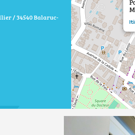
P
M
lier / 34540 Balaruc-
It