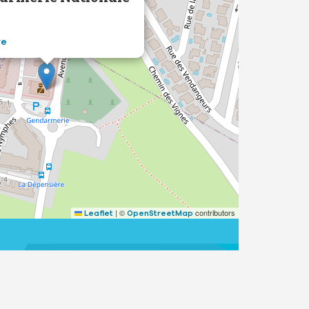
re
|
©
contributors
Leaflet
OpenStreetMap