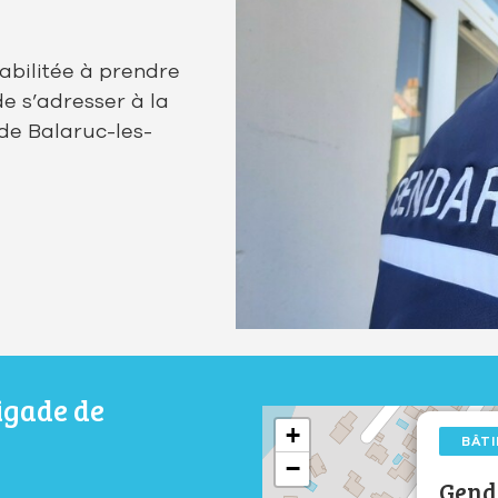
abilitée à prendre
de s’adresser à la
de Balaruc-les-
igade de
+
BÂT
−
Gend