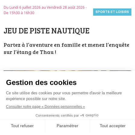
Du Lundi 6 juillet 2026 au Vendredi 28 août 2026 -
SPORTS ET LOISIRS
De 15h30 à 16h30
JEU DE PISTE NAUTIQUE
Partez à l’aventure en famille et menez l’enquête
sur l’étang de Thau !
Jack, passionné de navigation et grand rêveur,
adorait explorer les histoires et légendes du
littoral. Fasciné par la mystérieuse cité engloutie,
il était persuadé qu’elle existait vraiment…
Un jour, il est parti en kayak depuis le centre
nautique Manuréva… et n’est jamais revenu.
Depuis, ses amis s’interrogent et comptent sur
vous pour les aider à comprendre ce qu’il s’est
passé.
Votre mission : retrouver Jack !
En famille ou entre amis, suivez les indices qu’il a