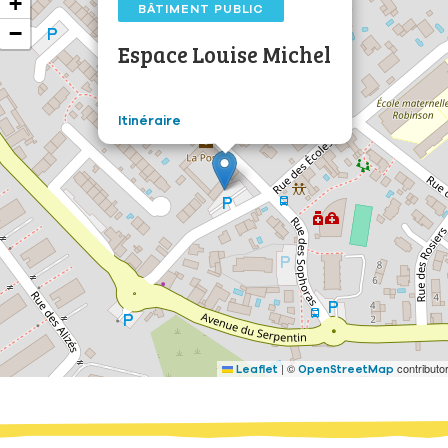
+
BÂTIMENT PUBLIC
−
Espace Louise Michel
Itinéraire
|
©
contributo
Leaflet
OpenStreetMap