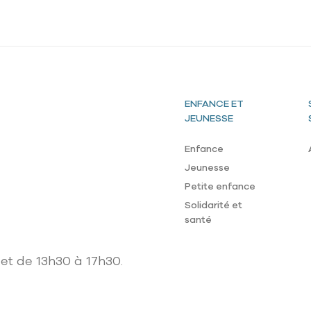
Pied de page
ENFANCE ET
JEUNESSE
Enfance
Jeunesse
Petite enfance
Solidarité et
santé
et de 13h30 à 17h30.