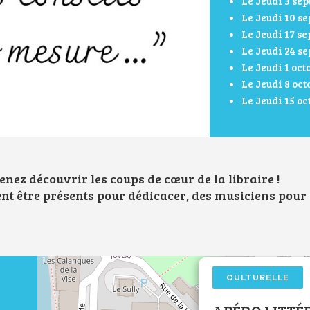
Le Jeudi 3 se
Le Jeudi 10 s
Le Jeudi 17 s
Le Jeudi 24 s
Le Jeudi 1 oc
Le Jeudi 8 oc
Le Jeudi 15 o
 venez découvrir les coups de cœur de la libraire !
ent être présents pour dédicacer, des musiciens pour
CULTURELLE