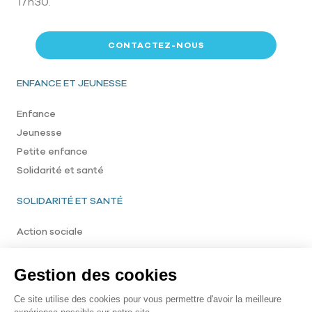
17h30.
CONTACTEZ-NOUS
Pied de page
ENFANCE ET JEUNESSE
Enfance
Jeunesse
Petite enfance
Solidarité et santé
SOLIDARITÉ ET SANTÉ
Action sociale
Menu footer bottom
©2023 Ville de Balaruc-les-Bains Tous droits réservés
Mentions légales