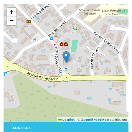
+
−
|
©
contributors
Leaflet
OpenStreetMap
ADRESSE