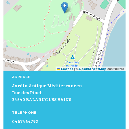
|
©
contributors
Leaflet
OpenStreetMap
ADRESSE
Jardin Antique Méditerranéen
Rue des Pioch
34540 BALARUC LES BAINS
TELEPHONE
0467464792