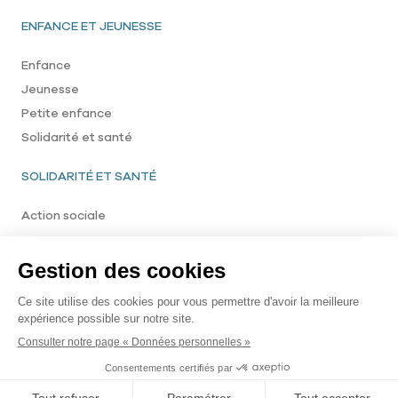
Pied de page
ENFANCE ET JEUNESSE
Enfance
Jeunesse
Petite enfance
Solidarité et santé
SOLIDARITÉ ET SANTÉ
Action sociale
Menu footer bottom
©2023 Ville de Balaruc-les-Bains Tous droits réservés
Mentions légales
Politique de confidentialité