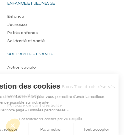
Pied de page
ENFANCE ET JEUNESSE
Enfance
Jeunesse
Petite enfance
Solidarité et santé
SOLIDARITÉ ET SANTÉ
Action sociale
Menu footer bottom
©2023 Ville de Balaruc-les-Bains Tous droits réservés
Mentions légales
Politique de confidentialité